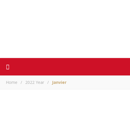
Home
/
2022 Year
/
Janvier
ACTUALITE
Ahmed Ali Amir a bien le droit d’exprimer ses opinions
ARM
/ janvier 31, 2022