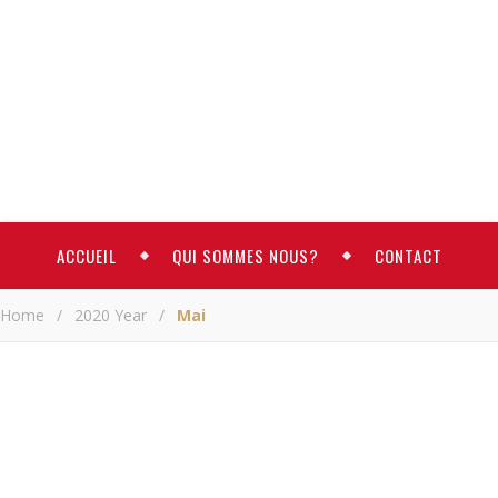
ACCUEIL
QUI SOMMES NOUS?
CONTACT
Home
/
2020 Year
/
Mai
ACTUALITE
Au secours!
Ahmed Sambi
va être tué au