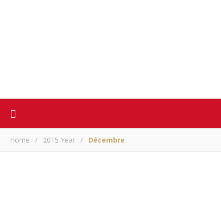
Home
/
2015 Year
/
Décembre
ACTUALITE
Azali Assoumani: «Oui, je suis un Mohélien de cœur»
ARM
/ décembre 31, 2015