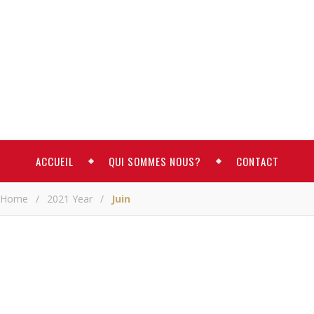
ACCUEIL
QUI SOMMES NOUS?
CONTACT
Home
/
2021 Year
/
Juin
ACTUALITE
Larifou et
Boléro, devenus
potes, «frères»