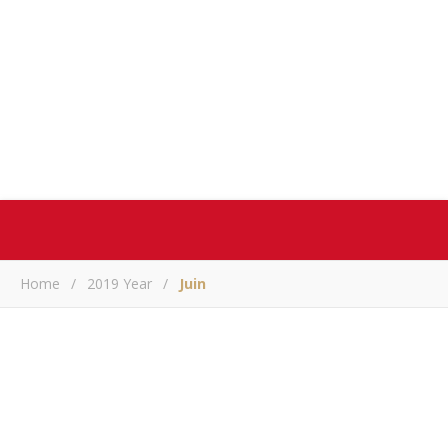
Home
/
2019 Year
/
Juin
ACTUALITE
Une lettre ouverte au Président Emmanuel Macron
ARM
/ juin 30, 2019