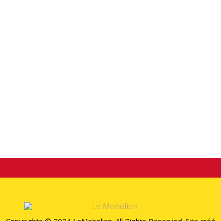
Lettre d’outre-tombe. Si ces mots vous parviennent,
c’est que je ne suis plus parmi vous
août 1, 2026
TAG LIST
Il n’y a aucun contenu à afficher ici pour l’instant.
STAY CONECTED