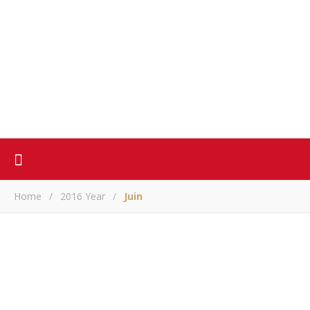
Home
/
2016 Year
/
Juin
ACTUALITE
La mafia d’Azali Assoumani pose ses tentacules en
Arabie
ARM
/ juin 30, 2016