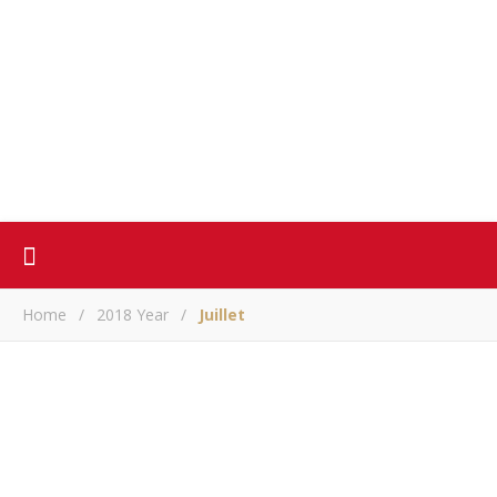
Home
/
2018 Year
/
Juillet
ACTUALITE
Taux de votants: 5% en Grande-Comore, 6% à Anjouan
ARM
/ juillet 30, 2018