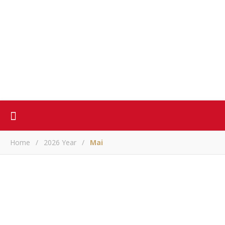
Home
/
2026 Year
/
Mai
ACTUALITE
À vous tous et toutes, nous souhaitons une très bonne
célébration de l’Aïd Al Kabîr
ARM
/ mai 27, 2026