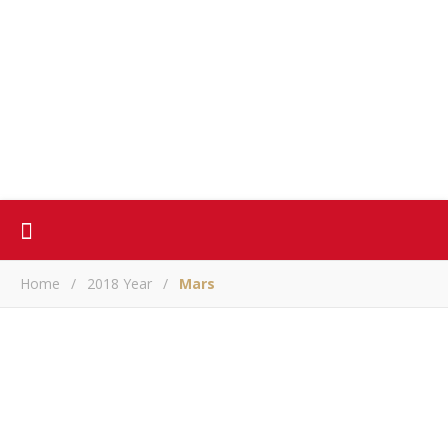
Home
/
2018 Year
/
Mars
ACTUALITE
Du mensonge sur les clous à la fausse affaire des armes
ARM
/ mars 31, 2018