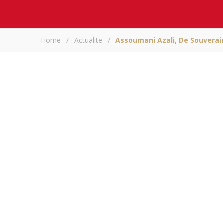
Home
/
Actualite
/
Assoumani Azali, De Souverai
Assoumani Azali, d
à monarque 
AR
Partagez sur
Assoumani Azali, de souverain 