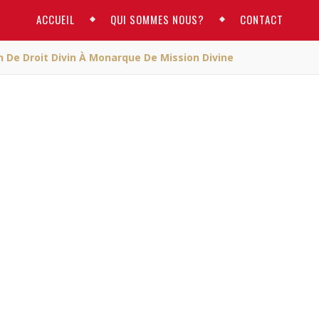
ACCUEIL
QUI SOMMES NOUS?
CONTACT
n De Droit Divin À Monarque De Mission Divine
ACTUALITE
e souverain de Droit div
de mission divine
M
/ octobre 13, 2025
de Droit divin à monarque de mission divine