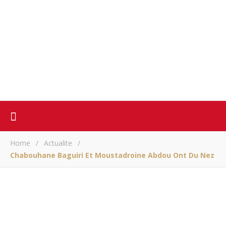
Home
/
Actualite
/
Chabouhane Baguiri Et Moustadroine Abdou Ont Du Nez
ACTUALITE
Chabouhane Baguiri