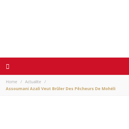
Home
/
Actualite
/
Assoumani Azali Veut Brûler Des Pêcheurs De Mohéli
ACTUALITE
Assoumani Azali veut