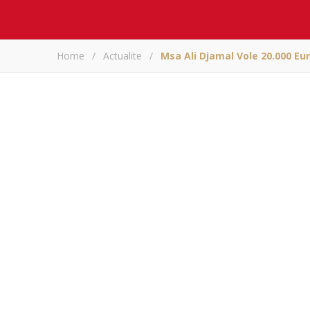
Home
/
Actualite
/
Msa Ali Djamal Vole 20.000 E
Msa Ali Djamal 
«l’
A
Partagez sur
Msa Ali Djamal vole