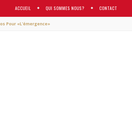
ACCUEIL
QUI SOMMES NOUS?
CONTACT
uros Pour «l’émergence»
ACTUALITE
vole 20.000 euros pour
émergence»
RM
/ février 15, 2017
 20.000 euros pour «
l’émergence
»