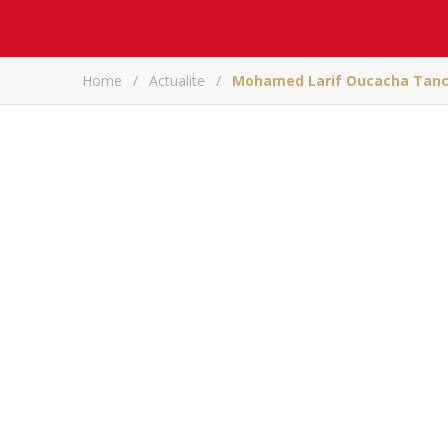
Home
/
Actualite
/
Mohamed Larif Oucacha Tance
Mohamed Larif Ouc
AR
Partagez sur
Mohamed Larif Ouca