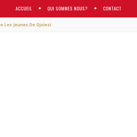
ACCUEIL
QUI SOMMES NOUS?
CONTACT
 Les Jeunes De Djoiezi
ACTUALITE
acha tance les jeunes 
Djoiezi
M
/ novembre 7, 2015
cha tance les jeunes de Djoiezi