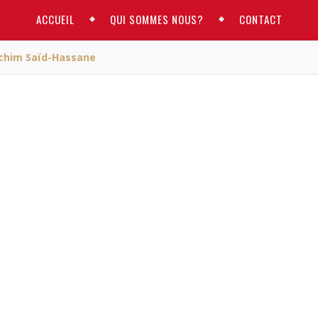
ACCUEIL
QUI SOMMES NOUS?
CONTACT
achim Saïd-Hassane
ACTUALITE
terview de Hachim Saïd-
Hassane
ARM
/ juillet 1, 2015
m qui n’est ni local, ni régional, mais national
»