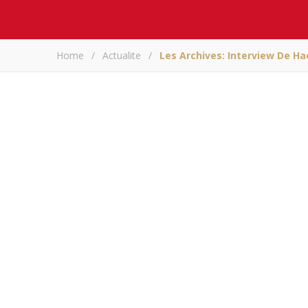
Home
/
Actualite
/
Les Archives: Interview De H
Les archives: In
Partagez sur
«
Vous savez que je porte un no