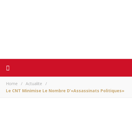
Home
/
Actualite
/
Le CNT Minimise Le Nombre D’«assassinats Politiques»
ACTUALITE
Le CNT minimise le