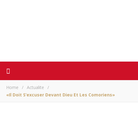
Home
/
Actualite
/
«Il Doit S’excuser Devant Dieu Et Les Comoriens»
ACTUALITE
«Il doit s’excuser