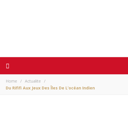
Home
/
Actualite
/
Du Rififi Aux Jeux Des Îles De L’océan Indien
ACTUALITE
Du rififi aux Jeux des