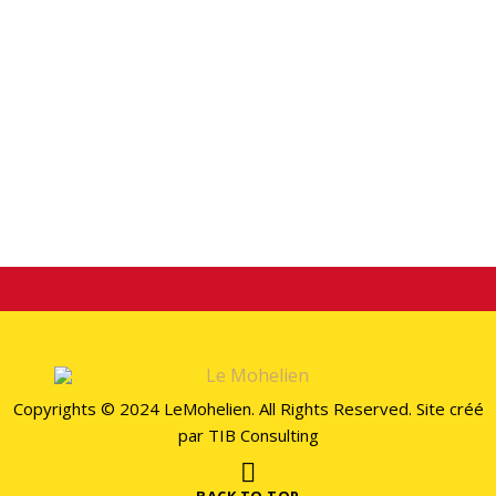
TAG LIST
Il n’y a aucun contenu à afficher ici pour l’instant.
STAY CONECTED
Copyrights © 2024 LeMohelien. All Rights Reserved. Site créé
par
TIB Consulting