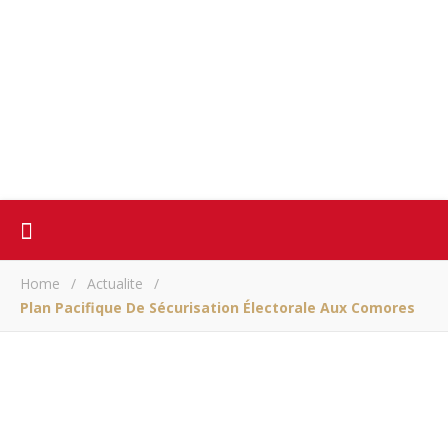
Home
/
Actualite
/
Plan Pacifique De Sécurisation Électorale Aux Comores
ACTUALITE
Plan pacifique de