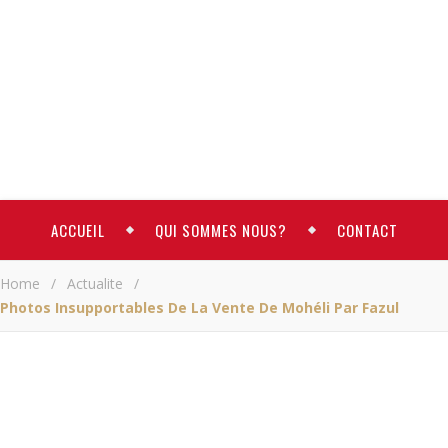
ACCUEIL
QUI SOMMES NOUS?
CONTACT
Home
/
Actualite
/
Photos Insupportables De La Vente De Mohéli Par Fazul
ACTUALITE
Photo