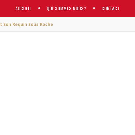
ACCUEIL
QUI SOMMES NOUS?
CONTACT
t Son Requin Sous Roche
ACTUALITE
Assoumani et son requi
us roche
RM
/ août 10, 2017
soumani et son requin sous roche