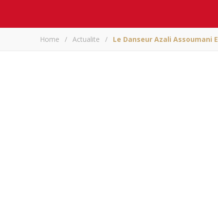
Home
/
Actualite
/
Le Danseur Azali Assoumani E
Le danseur Azali 
so
A
Partagez sur
Le danseur Azali As