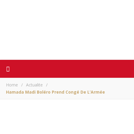
Home
/
Actualite
/
Hamada Madi Boléro Prend Congé De L’Armée
ACTUALITE
Hamada Madi Boléro