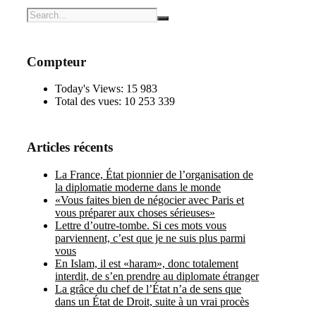
Compteur
Today's Views:
15 983
Total des vues:
10 253 339
Articles récents
La France, État pionnier de l’organisation de
la diplomatie moderne dans le monde
«Vous faites bien de négocier avec Paris et
vous préparer aux choses sérieuses»
Lettre d’outre-tombe. Si ces mots vous
parviennent, c’est que je ne suis plus parmi
vous
En Islam, il est «haram», donc totalement
interdit, de s’en prendre au diplomate étranger
La grâce du chef de l’État n’a de sens que
dans un État de Droit, suite à un vrai procès