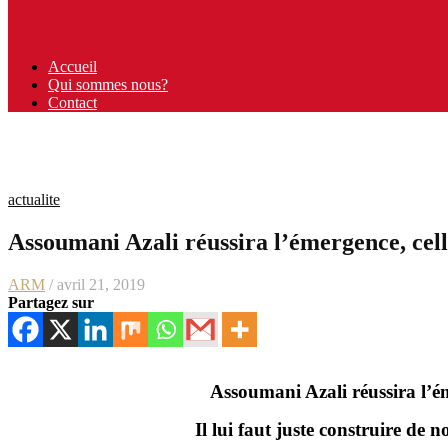
Accueil
Qui sommes nous?
Contact
actualite
Assoumani Azali réussira l’émergence, cell
ARM
/ avril 21, 2019
Partagez sur
Assoumani Azali réussira l’ém
Il lui faut juste construire de