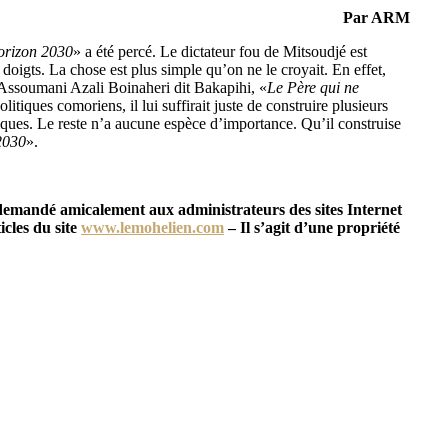
Par ARM
orizon 2030
» a été percé. Le dictateur fou de Mitsoudjé est
doigts. La chose est plus simple qu’on ne le croyait. En effet,
Assoumani Azali Boinaheri dit Bakapihi, «
Le Père qui ne
litiques comoriens, il lui suffirait juste de construire plusieurs
itiques. Le reste n’a aucune espèce d’importance. Qu’il construise
2030
».
t demandé amicalement aux administrateurs des sites Internet
icles du site
www.lemohelien.com
– Il s’agit d’une propriété