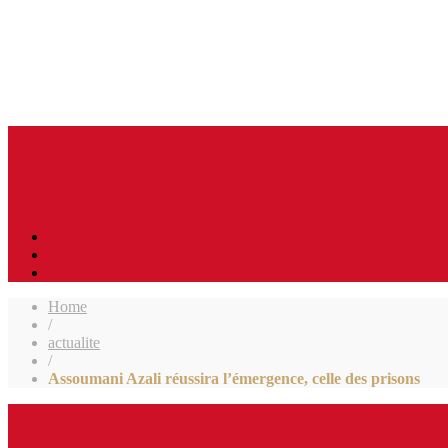
Home
/
actualite
/
Assoumani Azali réussira l’émergence, celle des prisons