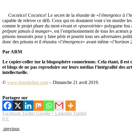
Cocorico! Cocorico! Le secret de la réussite de «
l’émergence à l’h
capable de relever ce défi. Ceux qui en doutaient vont s’en mordre les 
comme le projet phare du mort-vivant et «
pouvoiriste
» polygame fou 
prépare jamais à manger
», est l’emprisonnement de tous les acteurs po
prisons mouroirs pour y faire périr et pourrir tous ses adversaires pol
donc des prisons et il réussira «
l’émergence
» avant même «
l’horizon 
Par ARM
Le copier-coller tue la blogosphère comorienne. Cela étant, il es
et blogs de ne pas reproduire sur leurs médias l’intégralité des art
intellectuelle.
©
www.lemohelien.com
– Dimanche 21 avril 2019.
Partagez sur
Facebook
Twitter
Google +
Linkedin
Tumblr
0
0
previous