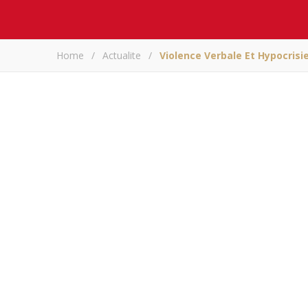
Home
/
Actualite
/
Violence Verbale Et Hypocrisi
Violence verbale e
A
Partagez sur
Violence verbale e