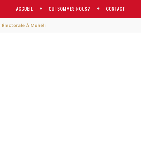
ACCUEIL
QUI SOMMES NOUS?
CONTACT
e Électorale À Mohéli
ACTUALITE
t hypocrisie électorale 
Mohéli
RM
/ janvier 30, 2016
t hypocrisie électorale à Mohéli