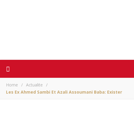
Home
/
Actualite
/
Les Ex Ahmed Sambi Et Azali Assoumani Baba: Exister
ACTUALITE
Les ex Ahmed Sambi