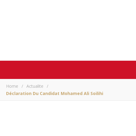
Home
/
Actualite
/
Déclaration Du Candidat Mohamed Ali Soilihi
ACTUALITE
Déclaration du