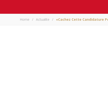
Home
/
Actualite
/
«Cachez Cette Candidature Po
«Cachez cette can
je ne 
ARM
Partagez sur
«
Cachez cette candidatu