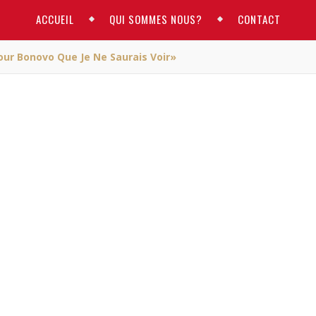
ACCUEIL
QUI SOMMES NOUS?
CONTACT
ur Bonovo Que Je Ne Saurais Voir»
ACTUALITE
didature pour Bonovo q
saurais voir»
/ novembre 12, 2015
re pour Bonovo que je ne saurais voir
»