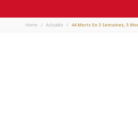
Home
/
Actualite
/
44 Morts En 3 Semaines, 5 Mor
44 morts en 3 sem
ja
A
Partagez sur
44 morts en 3 semaine