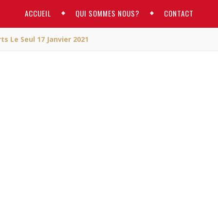
ACCUEIL
QUI SOMMES NOUS?
CONTACT
ts Le Seul 17 Janvier 2021
ACTUALITE
aines, 5 morts le seul 17
nvier 2021
RM
/ janvier 17, 2021
s, 6 morts le seul 17 janvier 2021