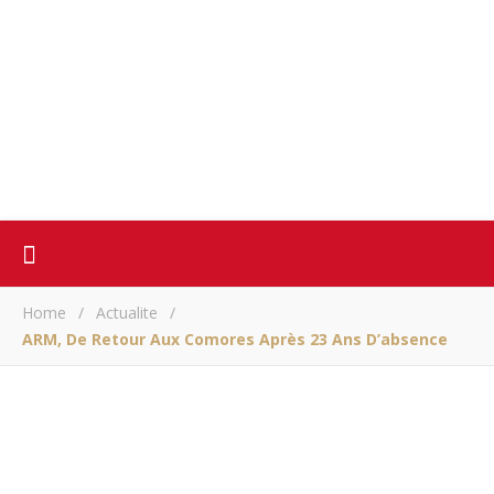
Home
/
Actualite
/
ARM, De Retour Aux Comores Après 23 Ans D’absence
ACTUALITE
ARM, de retour aux