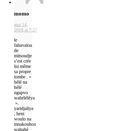
momo
mai 14,
2018 at 7:27
le
fahavalou
de
mitsoudje
s’est crée
lui même
sa propre
tombe . »
hélé na
hélé
ngapvo
wahéléléya
».
yaridjaliya
, heni
woulo na
mnakouhou
wahahé