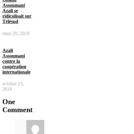
Assoumani
Azali se
ridiculisait sur
Télésud
mars 20, 2019
Azali
Assoumani
contre la
coopération
internationale
octobre 23,
2016
One
Comment