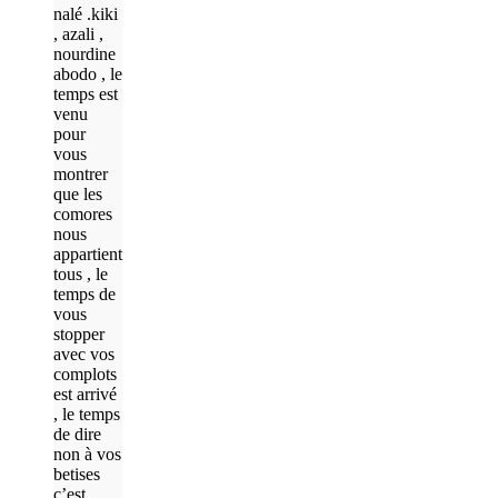
nalé .kiki
, azali ,
nourdine
abodo , le
temps est
venu
pour
vous
montrer
que les
comores
nous
appartient
tous , le
temps de
vous
stopper
avec vos
complots
est arrivé
, le temps
de dire
non à vos
betises
c’est