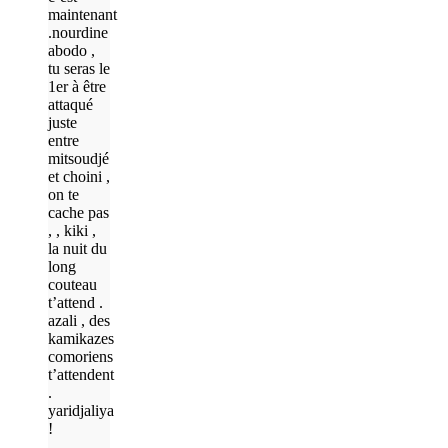
maintenant
.nourdine
abodo ,
tu seras le
1er à être
attaqué
juste
entre
mitsoudjé
et choini ,
on te
cache pas
, , kiki ,
la nuit du
long
couteau
t’attend .
azali , des
kamikazes
comoriens
t’attendent
.
yaridjaliya
!