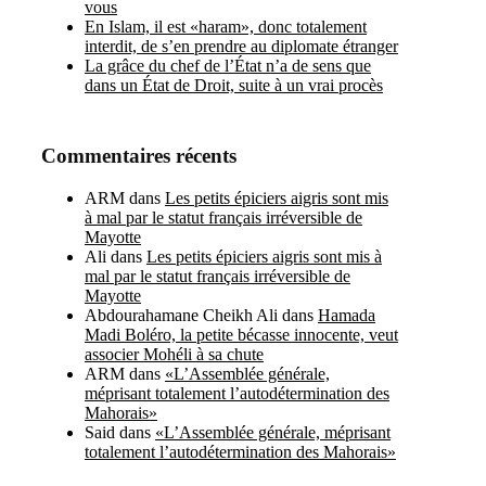
vous
En Islam, il est «haram», donc totalement
interdit, de s’en prendre au diplomate étranger
La grâce du chef de l’État n’a de sens que
dans un État de Droit, suite à un vrai procès
Commentaires récents
ARM
dans
Les petits épiciers aigris sont mis
à mal par le statut français irréversible de
Mayotte
Ali
dans
Les petits épiciers aigris sont mis à
mal par le statut français irréversible de
Mayotte
Abdourahamane Cheikh Ali
dans
Hamada
Madi Boléro, la petite bécasse innocente, veut
associer Mohéli à sa chute
ARM
dans
«L’Assemblée générale,
méprisant totalement l’autodétermination des
Mahorais»
Said
dans
«L’Assemblée générale, méprisant
totalement l’autodétermination des Mahorais»