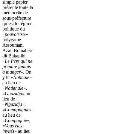
simple papier
présente toute la
médiocrité de
sous-préfecture
qu’est le régime
politique du
«
pouvoiriste
»
polygame
Assoumani
Azali Boinaheri
dit Bakapihi,
«
Le Père qui ne
prépare jamais
à manger
». On
y lit «
Natinale
»
au lieu de
«
Nati
o
nale
»,
«
Gnazidja
» au
lieu de
«
N
gazidja
»,
«
Com
o
pagnie
»
au lieu de
«
Compagnie
»,
«
Vous êtes
invité
s
» au lieu