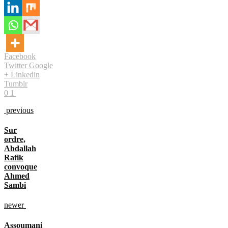
Facebook
Twitter
Google
+
Linkedin
Tumblr
0
1
previous
Sur
ordre,
Abdallah
Rafik
convoque
Ahmed
Sambi
newer
Assoumani