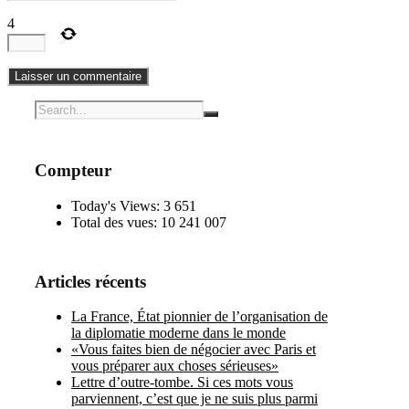
4
Compteur
Today's Views:
3 651
Total des vues:
10 241 007
Articles récents
La France, État pionnier de l’organisation de
la diplomatie moderne dans le monde
«Vous faites bien de négocier avec Paris et
vous préparer aux choses sérieuses»
Lettre d’outre-tombe. Si ces mots vous
parviennent, c’est que je ne suis plus parmi