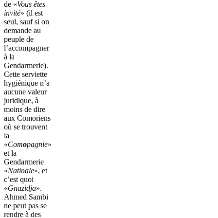
de «
Vous êtes
invité
» (il est
seul, sauf si on
demande au
peuple de
l’accompagner
à la
Gendarmerie).
Cette serviette
hygiénique n’a
aucune valeur
juridique, à
moins de dire
aux Comoriens
où se trouvent
la
«
Com
o
pagnie
»
et la
Gendarmerie
«
Natinale
», et
c’est quoi
«
Gnazidja
».
Ahmed Sambi
ne peut pas se
rendre à des