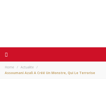
Home
/
Actualite
/
Assoumani Azali A Créé Un Monstre, Qui Le Terrorise
ACTUALITE
Assoumani Azali a