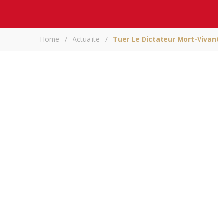
Home
/
Actualite
/
Tuer Le Dictateur Mort-Vivan
Tuer le dictat
As
A
Partagez sur
Tuer le dictateu