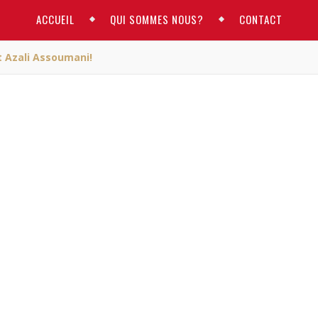
ACCUEIL
QUI SOMMES NOUS?
CONTACT
t Azali Assoumani!
ACTUALITE
eur mort-vivant Azali
soumani!
RM
/ avril 10, 2019
r mort-vivant Azali Assoumani