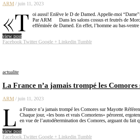
ARM
/ juin 11, 2023
«T
oi aussi! Enlève le D de Damed. Appelle-moi “Dameˮ» 
Par ARM Dans les salons cossus et feutrés de Moroni 
efféminée de Damed. En effet, l’homme au bas-ventr
view post
Facebook
Twitter
Google +
Linkedin
Tumblr
actualite
La France n’a jamais trompé les Comores
ARM
/ juin 11, 2023
L
a France n’a jamais trompé les Comores sur Mayotte Réfé
Chaque jour, «les bons et vrais Comoriens» pérorent, ergoten
en vue de l’autodétermination des Comores, arguant du fait q
view post
Facebook
Twitter
Google +
Linkedin
Tumblr