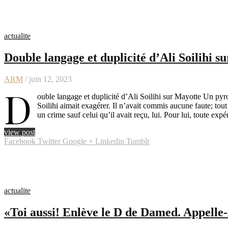
actualite
Double langage et duplicité d’Ali Soilihi s
ARM
/ juin 12, 2023
D
ouble langage et duplicité d’Ali Soilihi sur Mayotte Un 
Soilihi aimait exagérer. Il n’avait commis aucune faute; tout 
un crime sauf celui qu’il avait reçu, lui. Pour lui, toute e
view post
Facebook
Twitter
Google +
Linkedin
Tumblr
actualite
«Toi aussi! Enlève le D de Damed. Appell