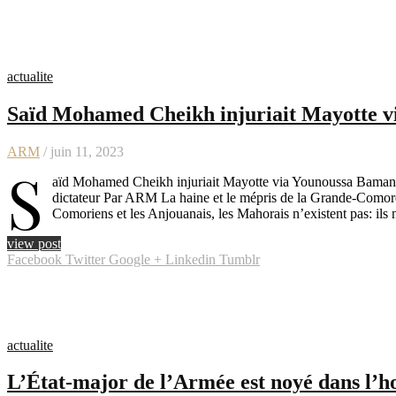
actualite
Saïd Mohamed Cheikh injuriait Mayotte v
ARM
/ juin 11, 2023
S
aïd Mohamed Cheikh injuriait Mayotte via Younoussa Bamana 
dictateur Par ARM La haine et le mépris de la Grande-Comore
Comoriens et les Anjouanais, les Mahorais n’existent pas: i
view post
Facebook
Twitter
Google +
Linkedin
Tumblr
actualite
L’État-major de l’Armée est noyé dans l’h