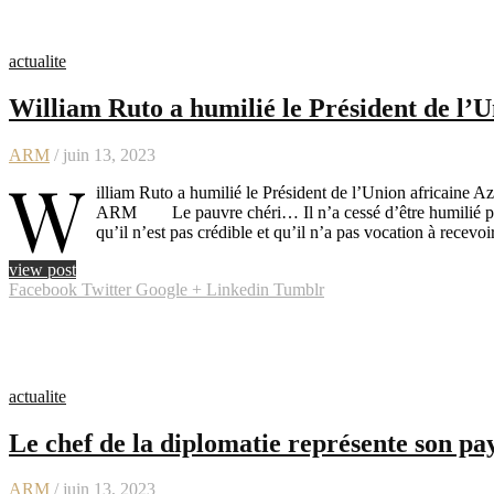
actualite
William Ruto a humilié le Président de l’U
ARM
/ juin 13, 2023
W
illiam Ruto a humilié le Président de l’Union africaine Az
ARM Le pauvre chéri… Il n’a cessé d’être humilié par les
qu’il n’est pas crédible et qu’il n’a pas vocation à rece
view post
Facebook
Twitter
Google +
Linkedin
Tumblr
actualite
Le chef de la diplomatie représente son pay
ARM
/ juin 13, 2023