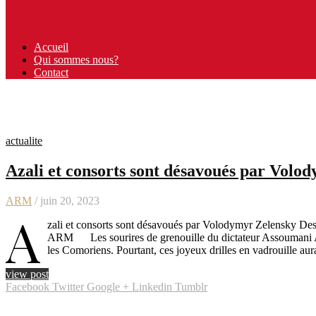
Accueil
Qui sommes nous?
Contact
actualite
Azali et consorts sont désavoués par Volo
ARM
/ juin 20, 2023
A
zali et consorts sont désavoués par Volodymyr Zelensky Des t
ARM Les sourires de grenouille du dictateur Assoumani Az
les Comoriens. Pourtant, ces joyeux drilles en vadrouille au
view post
Facebook
Twitter
Google +
Linkedin
Tumblr