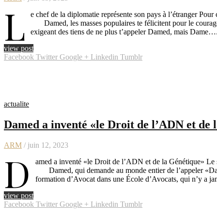
L
e chef de la diplomatie représente son pays à l’étranger Pour
Damed, les masses populaires te félicitent pour le courage q
exigeant des tiens de ne plus t’appeler Damed, mais Dame…
view post
Facebook
Twitter
Google +
Linkedin
Tumblr
actualite
Damed a inventé «le Droit de l’ADN et de 
ARM
/ juin 12, 2023
D
amed a inventé «le Droit de l’ADN et de la Génétique» Le
Damed, qui demande au monde entier de l’appeler «Dame»
formation d’Avocat dans une École d’Avocats, qui n’y a j
view post
Facebook
Twitter
Google +
Linkedin
Tumblr