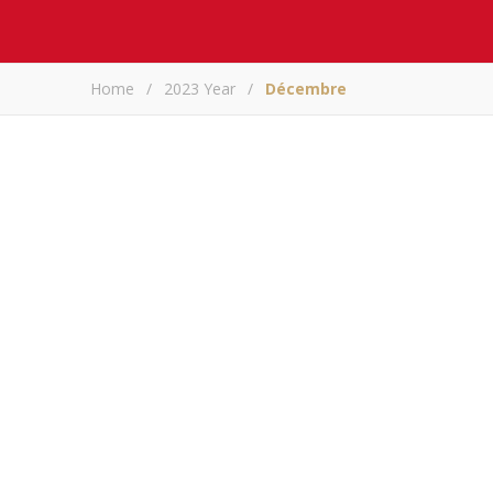
Home
/
2023 Year
/
Décembre
Chabounane Baguiri, «
ARM
C
habounane Baguiri, «Député» inconstitutionnel,
pleurer Par ARM Chabouhane Baguiri, «Vice
peuple où le peuple n’a […] envoyé personn
n°81, Moroni, 6 avril 1992, p. 15),…