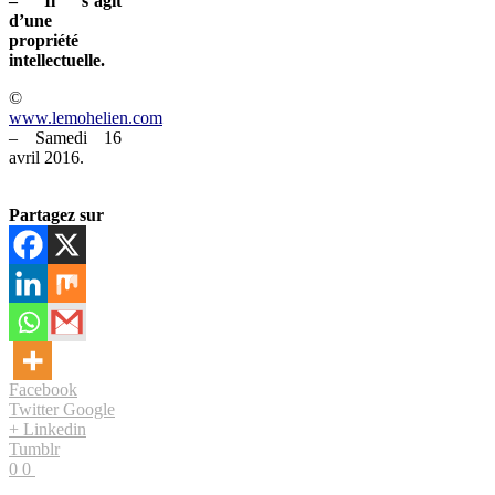
– Il s’agit
d’une
propriété
intellectuelle.
©
www.lemohelien.com
– Samedi 16
avril 2016.
Partagez sur
Facebook
Twitter
Google
+
Linkedin
Tumblr
0
0