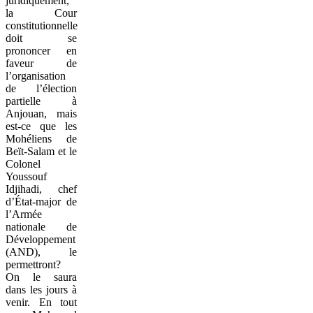
juridiquement,
la Cour
constitutionnelle
doit se
prononcer en
faveur de
l’organisation
de l’élection
partielle à
Anjouan, mais
est-ce que les
Mohéliens de
Beït-Salam et le
Colonel
Youssouf
Idjihadi, chef
d’État-major de
l’Armée
nationale de
Développement
(AND), le
permettront?
On le saura
dans les jours à
venir. En tout