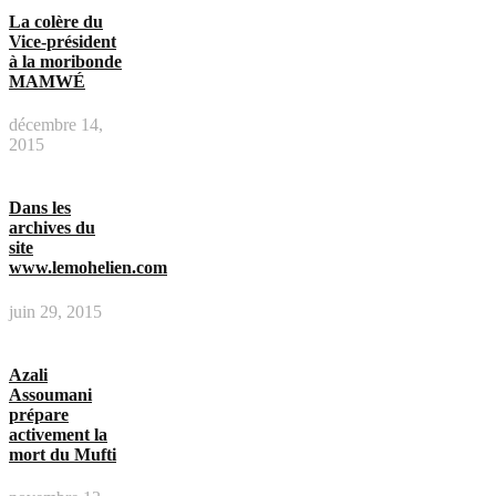
La colère du
Vice-président
à la moribonde
MAMWÉ
décembre 14,
2015
Dans les
archives du
site
www.lemohelien.com
juin 29, 2015
Azali
Assoumani
prépare
activement la
mort du Mufti