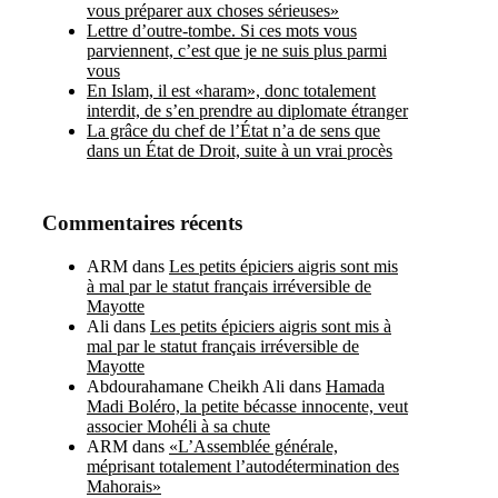
vous préparer aux choses sérieuses»
Lettre d’outre-tombe. Si ces mots vous
parviennent, c’est que je ne suis plus parmi
vous
En Islam, il est «haram», donc totalement
interdit, de s’en prendre au diplomate étranger
La grâce du chef de l’État n’a de sens que
dans un État de Droit, suite à un vrai procès
Commentaires récents
ARM
dans
Les petits épiciers aigris sont mis
à mal par le statut français irréversible de
Mayotte
Ali
dans
Les petits épiciers aigris sont mis à
mal par le statut français irréversible de
Mayotte
Abdourahamane Cheikh Ali
dans
Hamada
Madi Boléro, la petite bécasse innocente, veut
associer Mohéli à sa chute
ARM
dans
«L’Assemblée générale,
méprisant totalement l’autodétermination des
Mahorais»