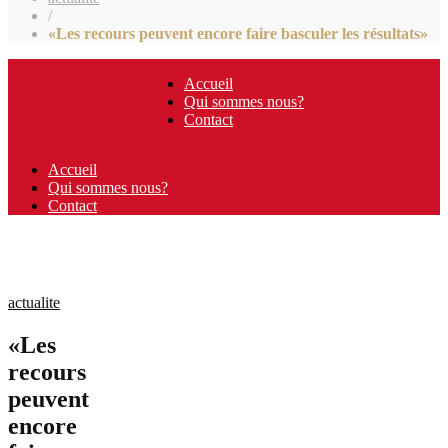
/
«Les recours peuvent encore faire basculer les résultats»
Accueil
Qui sommes nous?
Contact
Accueil
Qui sommes nous?
Contact
actualite
«Les
recours
peuvent
encore