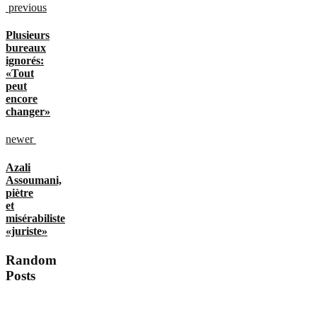
previous
Plusieurs
bureaux
ignorés:
«Tout
peut
encore
changer»
newer
Azali
Assoumani,
piètre
et
misérabiliste
«juriste»
Random
Posts