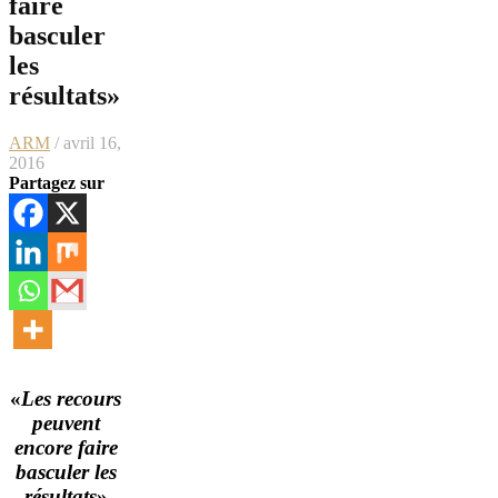
faire
basculer
les
résultats»
ARM
/ avril 16,
2016
Partagez sur
«
Les recours
peuvent
encore faire
basculer les
résultats
»