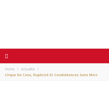
Home
/
Actualite
/
Cirque De Cons, Duplicité Et Condoléances Sans Mort
ACTUALITE
Cirque de cons,