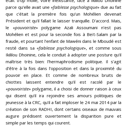
était trop molle, voire inexistante, face à Ikililou Dhoinine
parce qu’elle avait une «
faiblesse psychologique
» due au fait
que c’était la première fois qu’un Mohélien devenait
Président et qu’il fallait le laisser tranquille. D’accord. Mais,
le «
pouvoiriste
» polygame Azali Assoumani n’est pas
Mohélien et est pour la seconde fois à Beït-Salam par la
fraude, et pourtant l’enfant de Mawéni dans le Mboudé est
resté dans sa «
faiblesse psychologique
», et comme sous
Ikililou Dhoinine, cela le conduit à adopter une posture qu’il
maîtrise très bien: l’hermaphrodisme politique. Il s’agit
d’être à la fois dans l’opposition et dans la proximité du
pouvoir en place. Et comme de nombreux bruits de
chiottes laissent entendre qu’il est racolé par le
«
pouvoiriste
» polygame, il a choisi de donner raison à ceux
qui disent qu’il ira rejoindre ses amours politiques de
jeunesse à la CRC, qu’il a fait imploser le 24 mai 2014 par la
création de son RADHI, dont certains oiseaux de mauvais
augure prédisent ouvertement la disparition pure et
simple par les temps qui courent.