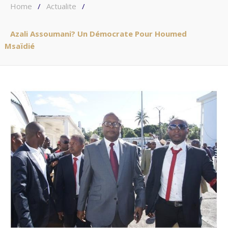
Home
/
Actualite
/
Azali Assoumani? Un Démocrate Pour Houmed
Msaïdié