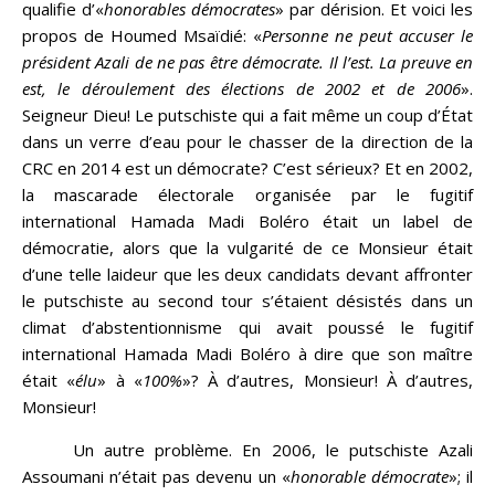
qualifie d’«
honorables démocrates
» par dérision. Et voici les
propos de Houmed Msaïdié: «
Personne ne peut accuser le
président Azali de ne pas être démocrate. Il l’est. La preuve en
est, le déroulement des élections de 2002 et de 2006
».
Seigneur Dieu! Le putschiste qui a fait même un coup d’État
dans un verre d’eau pour le chasser de la direction de la
CRC en 2014 est un démocrate? C’est sérieux? Et en 2002,
la mascarade électorale organisée par le fugitif
international Hamada Madi Boléro était un label de
démocratie, alors que la vulgarité de ce Monsieur était
d’une telle laideur que les deux candidats devant affronter
le putschiste au second tour s’étaient désistés dans un
climat d’abstentionnisme qui avait poussé le fugitif
international Hamada Madi Boléro à dire que son maître
était «
élu
» à «
100%
»? À d’autres, Monsieur! À d’autres,
Monsieur!
Un autre problème. En 2006, le putschiste Azali
Assoumani n’était pas devenu un «
honorable démocrate
»; il