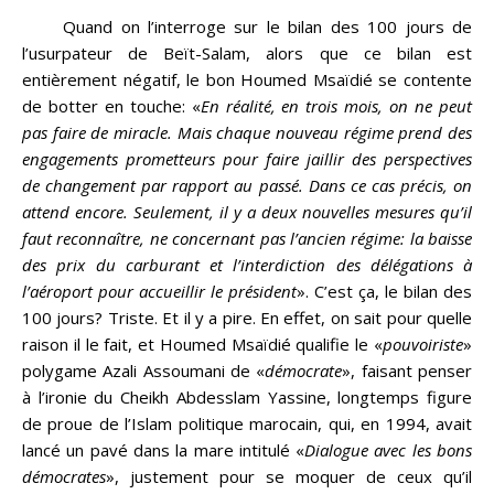
Quand on l’interroge sur le bilan des 100 jours de
l’usurpateur de Beït-Salam, alors que ce bilan est
entièrement négatif, le bon Houmed Msaïdié se contente
de botter en touche: «
En réalité, en trois mois, on ne peut
pas faire de miracle. Mais chaque nouveau régime prend des
engagements prometteurs pour faire jaillir des perspectives
de changement par rapport au passé. Dans ce cas précis, on
attend encore. Seulement, il y a deux nouvelles mesures qu’il
faut reconnaître, ne concernant pas l’ancien régime: la baisse
des prix du carburant et l’interdiction des délégations à
l’aéroport pour accueillir le président
». C’est ça, le bilan des
100 jours? Triste. Et il y a pire. En effet, on sait pour quelle
raison il le fait, et Houmed Msaïdié qualifie le «
pouvoiriste
»
polygame Azali Assoumani de «
démocrate
», faisant penser
à l’ironie du Cheikh Abdesslam Yassine, longtemps figure
de proue de l’Islam politique marocain, qui, en 1994, avait
lancé un pavé dans la mare intitulé «
Dialogue avec les bons
démocrates
», justement pour se moquer de ceux qu’il