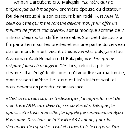
Ambari Darouèche dite Makapihi, «
La Mère qui ne
prépare jamais à manger
», première épouse du dictateur
fou de Mitsoudjé, a son discours bien rodé: «
Cet ARM-là,
celui ou celle qui me le ramène devant moi, je lui offre un
milliard de francs comoriens
», soit la modique somme de 2
millions d’euros. Un chiffre honorable. Son petit discours a
fini par atterrir sur les oreilles et sur une partie du cerveau
de son mari, le mort-vivant et «
pouvoiriste
» polygame fou
Assoumani Azali Boinaheri dit Bakapihi, «
Le Père qui ne
prépare jamais à manger
». Dès lors, celui-ci a pris les
devants. Il a rédigé le discours qu’il veut lire sur ma tombe,
mon oraison funèbre. Le texte est très intéressant, et
nous devons en prendre connaissance.
«
C’est avec beaucoup de tristesse que j’ai appris la mort de
mon frère ARM, que Dieu l’agrée au Paradis. Dès que j’ai
appris cette triste nouvelle, j’ai appelé personnellement Ayad
Bourhane, Directeur de la Société AB Aviation, pour lui
demander de rapatrier d’exil et à mes frais le corps de l’un