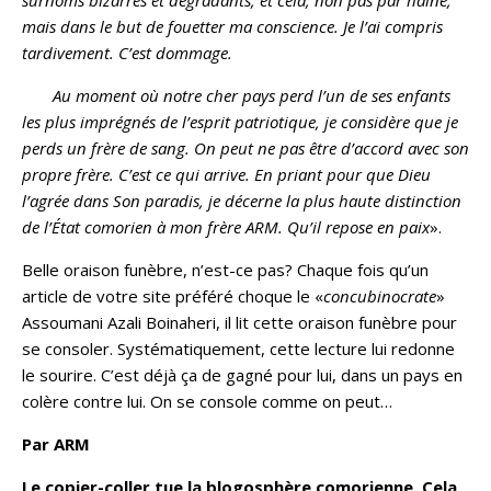
surnoms bizarres et dégradants, et cela, non pas par haine,
mais dans le but de fouetter ma conscience. Je l’ai compris
tardivement. C’est dommage.
Au moment où notre cher pays perd l’un de ses enfants
les plus imprégnés de l’esprit patriotique, je considère que je
perds un frère de sang. On peut ne pas être d’accord avec son
propre frère. C’est ce qui arrive. En priant pour que Dieu
l’agrée dans Son paradis, je décerne la plus haute distinction
de l’État comorien à mon frère ARM. Qu’il repose en paix
».
Belle oraison funèbre, n’est-ce pas? Chaque fois qu’un
article de votre site préféré choque le «
concubinocrate
»
Assoumani Azali Boinaheri, il lit cette oraison funèbre pour
se consoler. Systématiquement, cette lecture lui redonne
le sourire. C’est déjà ça de gagné pour lui, dans un pays en
colère contre lui. On se console comme on peut…
Par ARM
Le copier-coller tue la blogosphère comorienne. Cela