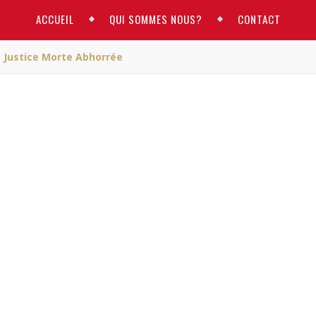
ACCUEIL
QUI SOMMES NOUS?
CONTACT
e Justice Morte Abhorrée
ACTUALITE
illes d’une Justice mor
bhorrée
RM
/ août 19, 2019
lles d’une Justice morte abhorrée