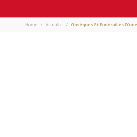
Home
/
Actualite
/
Obsèques Et Funérailles D’un
Obsèques et funéra
a
A
Partagez sur
Obsèques et funérai