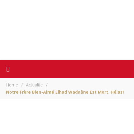
Home
/
Actualite
/
Notre Frère Bien-Aimé Elhad Wadaâne Est Mort. Hélas!
ACTUALITE
Notre frère bien-