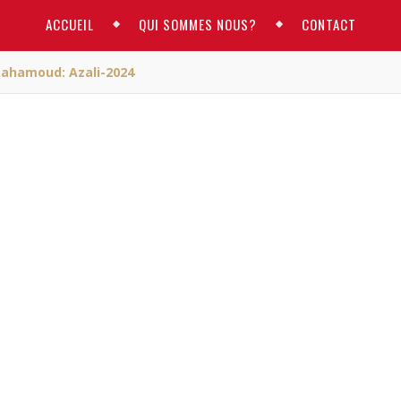
ACCUEIL
QUI SOMMES NOUS?
CONTACT
ahamoud: Azali-2024
ACTUALITE
i, Ahamada Mahamoud:
ali-2024
RM
/ janvier 28, 2023
ka, Ahamada Mahamoud: Azali-2024