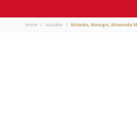
Home
/
Actualite
/
Mzimba, Mouigni, Ahamada M
Mzimba, Mouign
Az
A
Partagez sur
Mzimba, Mouigni Bara