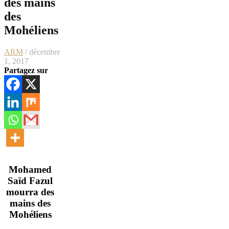
des mains
des
Mohéliens
ARM
/ décembre
1, 2017
Partagez sur
Mohamed
Saïd Fazul
mourra des
mains des
Mohéliens