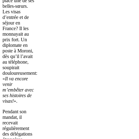
placé une de ses
belles-sœurs.
Les visas
d’entrée et de
séjour en
France? Il les
monnayait au
prix fort. Un
diplomate en
poste à Moroni,
dès qu’il l’avait
au téléphone,
soupirait
douloureusement:
«
Il va encore
venir
m’embêter avec
ses histoires de
visas!
».
Pendant son
mandat, il
recevait
régulièrement
des délégations