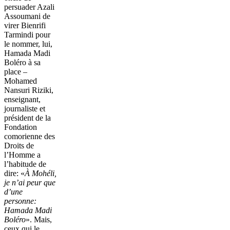
persuader Azali
Assoumani de
virer Bienrifi
Tarmindi pour
le nommer, lui,
Hamada Madi
Boléro à sa
place –
Mohamed
Nansuri Riziki,
enseignant,
journaliste et
président de la
Fondation
comorienne des
Droits de
l’Homme a
l’habitude de
dire: «
À Mohéli,
je n’ai peur que
d’une
personne:
Hamada Madi
Boléro
». Mais,
ceux qui le