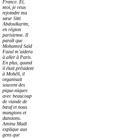
France. Et,
moi, je veux
rejoindre ma
sœur Sitti
Abdoulkarim,
en région
parisienne. Il
paraît que
Mohamed Saïd
Fazul m’aidera
à aller à Paris.
En plus, quand
il était président
à Mohéli, il
organisait
souvent des
pique-niques
avec beaucoup
de viande de
bœuf et nous
mangions et
dansions.
Amina Madi
explique aux
gens que