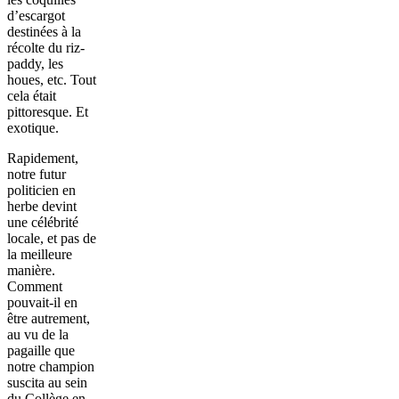
d’escargot
destinées à la
récolte du riz-
paddy, les
houes, etc. Tout
cela était
pittoresque. Et
exotique.
Rapidement,
notre futur
politicien en
herbe devint
une célébrité
locale, et pas de
la meilleure
manière.
Comment
pouvait-il en
être autrement,
au vu de la
pagaille que
notre champion
suscita au sein
du Collège en