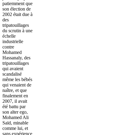
patiemment que
son élection de
2002 était due à
des
tripatouillages
du scrutin à une
échelle
industrielle
contre
Mohamed
Hassanaly, des
tripatouillages
qui avaient
scandalisé
même les bébés
qui venaient de
naître, et que
finalement en
2007, il avait
été battu par
son alter ego,
Mohamed Ali
Saïd, minable
comme lui, et
sans expérience