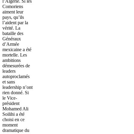
l’Algérie. Si les
Comoriens
aiment leur
pays, qu’ils
l’aident par la
vérité. La
bataille des
Généraux
d’Armée
mexicaine a été
mortelle. Les
ambitions
démesurées de
leaders
autoproclamés
et sans
leadership n’ont
rien donné. Si
le Vice-
président
Mohamed Ali
Soilihi a été
choisi en ce
moment
dramatique du