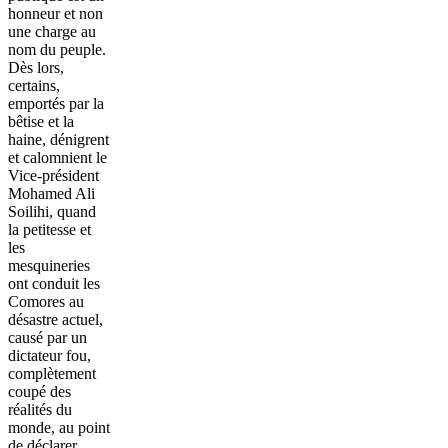
honneur et non
une charge au
nom du peuple.
Dès lors,
certains,
emportés par la
bêtise et la
haine, dénigrent
et calomnient le
Vice-président
Mohamed Ali
Soilihi, quand
la petitesse et
les
mesquineries
ont conduit les
Comores au
désastre actuel,
causé par un
dictateur fou,
complètement
coupé des
réalités du
monde, au point
de déclarer,