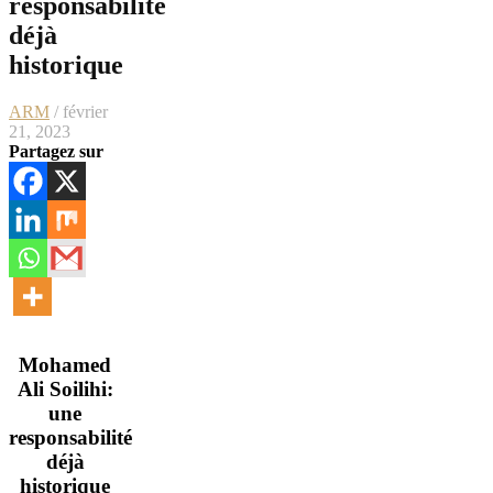
responsabilité
déjà
historique
ARM
/ février
21, 2023
Partagez sur
Mohamed
Ali Soilihi:
une
responsabilité
déjà
historique