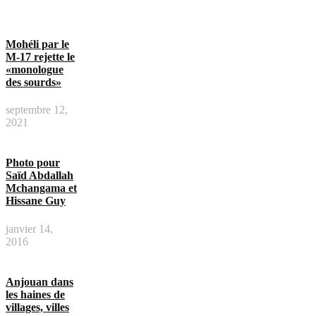
Mohéli par le
M-17 rejette le
«monologue
des sourds»
septembre 12,
2021
Photo pour
Saïd Abdallah
Mchangama et
Hissane Guy
janvier 14,
2016
Anjouan dans
les haines de
villages, villes