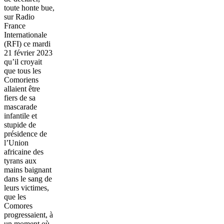
toute honte bue,
sur Radio
France
Internationale
(RFI) ce mardi
21 février 2023
qu’il croyait
que tous les
Comoriens
allaient être
fiers de sa
mascarade
infantile et
stupide de
présidence de
l’Union
africaine des
tyrans aux
mains baignant
dans le sang de
leurs victimes,
que les
Comores
progressaient, à
un moment où