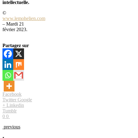
intellectuelle.
©
www.lemohelien.com
– Mardi 21
février 2023.
Partagez sur
Facebook
Twitter
Google
+
Linkedin
Tumblr
0
0
previous