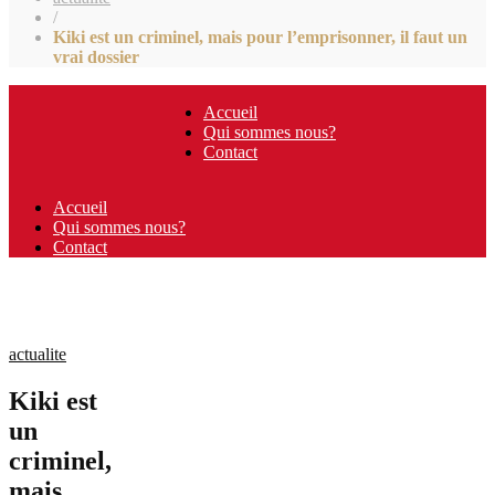
/
Kiki est un criminel, mais pour l’emprisonner, il faut un
vrai dossier
Accueil
Qui sommes nous?
Contact
Accueil
Qui sommes nous?
Contact
actualite
Kiki est
un
criminel,
mais