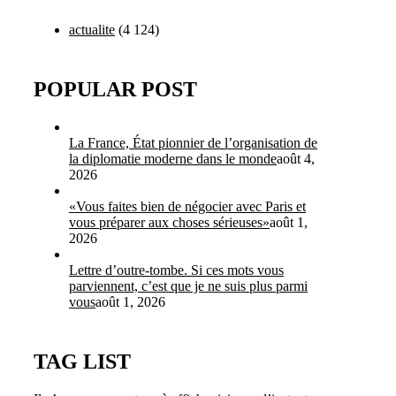
actualite
(4 124)
POPULAR POST
La France, État pionnier de l’organisation de
la diplomatie moderne dans le monde
août 4,
2026
«Vous faites bien de négocier avec Paris et
vous préparer aux choses sérieuses»
août 1,
2026
Lettre d’outre-tombe. Si ces mots vous
parviennent, c’est que je ne suis plus parmi
vous
août 1, 2026
TAG LIST