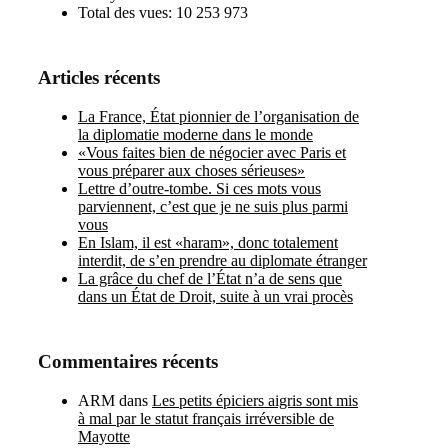
Total des vues:
10 253 973
Articles récents
La France, État pionnier de l’organisation de
la diplomatie moderne dans le monde
«Vous faites bien de négocier avec Paris et
vous préparer aux choses sérieuses»
Lettre d’outre-tombe. Si ces mots vous
parviennent, c’est que je ne suis plus parmi
vous
En Islam, il est «haram», donc totalement
interdit, de s’en prendre au diplomate étranger
La grâce du chef de l’État n’a de sens que
dans un État de Droit, suite à un vrai procès
Commentaires récents
ARM
dans
Les petits épiciers aigris sont mis
à mal par le statut français irréversible de
Mayotte