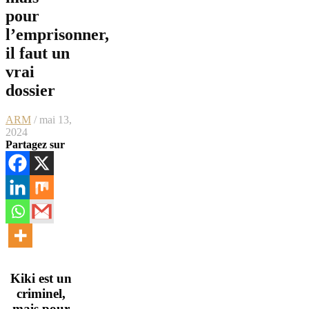
pour
l’emprisonner,
il faut un
vrai
dossier
ARM
/ mai 13,
2024
Partagez sur
Kiki est un
criminel,
mais pour