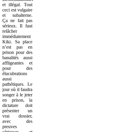
et illégal. Tout
ceci est vulgaire
et subalterne.
Ça ne fait pas
sérieux. Il faut
relâcher
immédiatement
Kiki. Sa place
n’est pas en
prison pour des
banalités aussi
affligeantes et
pour des
élucubrations
aussi
pathétiques. Le
jour où il faudra
songer à le jeter
en prison, la
dictature doit
présenter un
vrai dossier,
avec des
preuves
sérieuses et