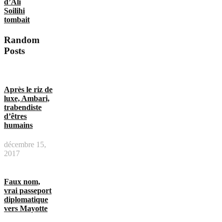
d’Ali
Soilihi
tombait
Random
Posts
Après le riz de
luxe, Ambari,
trabendiste
d’êtres
humains
décembre 15,
2017
Faux nom,
vrai passeport
diplomatique
vers Mayotte