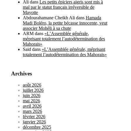
Ali
dans
Les petits épiciers aigris sont mis à
mal par le statut français irréversible de
Mayotte
Abdourahamane Cheikh Ali
dans
Hamada
Madi Boléro, la petite bécasse innocente, veut
associer Mohéli à sa chute
ARM
dans
«L’Assemblée générale,
méprisant totalement l’autodétermination des
Mahorais»
Said
dans
«L’Assemblée générale, méprisant
totalement l’autodétermination des Mahorais»
Archives
août 2026
juillet 2026
juin 2026
mai 2026
avril 2026
mars 2026
février 2026
janvier 2026
décembre 2025