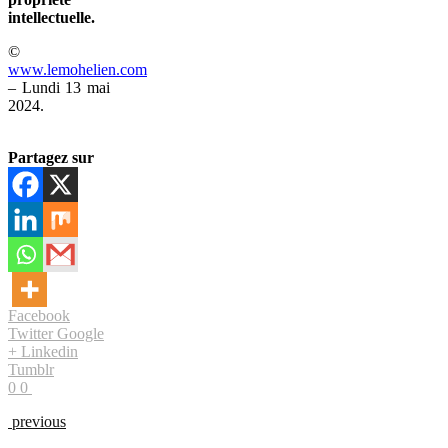
intellectuelle.
©
www.lemohelien.com
– Lundi 13 mai
2024.
Partagez sur
Facebook
Twitter
Google
+
Linkedin
Tumblr
0
0
previous