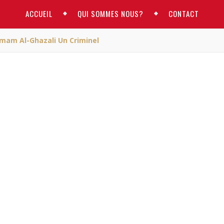
ACCUEIL
QUI SOMMES NOUS?
CONTACT
mam Al-Ghazali Un Criminel
ACTUALITE
nt à appeler Imam Al-
i un criminel
ARM
/ juin 20, 2016
ppeler Imam Al-Ghazali un criminel