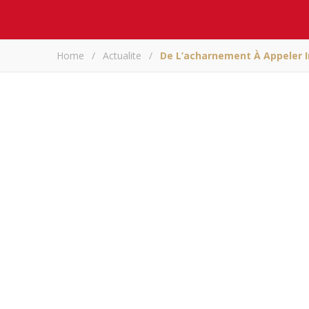
Home
/
Actualite
/
De L’acharnement À Appeler I
De l’acharneme
Ghazal
Partagez sur
De l’acharnement à a