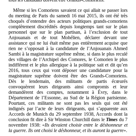
Même si les Comoriens savaient ce qui allait se passer lors
du meeting de Paris du samedi 16 mai 2015, ils ont été très
choqués d’entendre des acteurs politiques grands-comoriens
complètement discrédités depuis longtemps tant sur le plan
personnel que sur le plan partisan, à l’exclusion de tout
Anjouanais et de tout Mohélien, déclarer devant une
assistance qui ne lui était même pas entièrement acquise que
rien ne s’opposait à la candidature de l’Anjouanais Ahmed
Sambi à la magistrature suprême même, si dans le plus reculé
des villages de l’Archipel des Comores, le Comorien le plus
indifférent et le plus allergique à la politique sait et dit qu’en
2016, tous ceux qui vont déposer une candidature pour la
magistrature suprême doivent être des Grands-Comoriens.
Dès le lendemain, des militants de partis écœurés
convoquèrent leurs dirigeants ainsi compromis et leur
demandèrent des comptes, notamment à Évry, dans le
Département de l’Essonne, au Sud de la Région parisienne.
Pourtant, ces militants ne sont pas les seuls qui ont été
indignés par l’acte de leurs dirigeants, qui s’apparente aux
Accords de Munich du 29 septembre 1938, Accords dont la
conclusion fit dire à Sir Winston Churchill dans le
Times
du 7
novembre 1938: «
Ils devaient choisir entre le déshonneur et
la guerre. Ils ont choisi le déshonneur, et ils auront la guerre
».