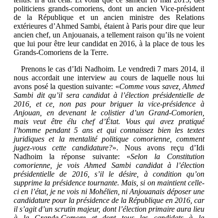
politiciens grands-comoriens, dont un ancien Vice-président
de la République et un ancien ministre des Relations
extérieures d’Ahmed Sambi, étaient à Paris pour dire que leur
ancien chef, un Anjouanais, a tellement raison qu’ils ne voient
que lui pour être leur candidat en 2016, à la place de tous les
Grands-Comoriens de la Terre.
Prenons le cas d’Idi Nadhoim. Le vendredi 7 mars 2014, il
nous accordait une interview au cours de laquelle nous lui
avons posé la question suivante: «
Comme vous savez, Ahmed
Sambi dit qu’il sera candidat à l’élection présidentielle de
2016, et ce, non pas pour briguer la vice-présidence à
Anjouan, en devenant le colistier d’un Grand-Comorien,
mais veut être élu chef d’État. Vous qui avez pratiqué
l’homme pendant 5 ans et qui connaissez bien les textes
juridiques et la mentalité politique comorienne, comment
jugez-vous cette candidature?
». Nous avons reçu d’Idi
Nadhoim la réponse suivante: «
Selon la Constitution
comorienne, je vois Ahmed Sambi candidat à l’élection
présidentielle de 2016, s’il le désire, à condition qu’on
supprime la présidence tournante. Mais, si on maintient celle-
ci en l’état, je ne vois ni Mohélien, ni Anjouanais déposer une
candidature pour la présidence de la République en 2016, car
il s’agit d’un scrutin majeur, dont l’élection primaire aura lieu
à la Grande-Comore et dont tous les candidats à la