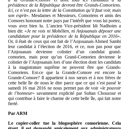
présidence de la République devront être Grands-Comoriens.
Ici, ce n’est pas la lettre de la Constitution qu’il faut voir, mais
son esprit
». Mesdames et Messieurs, Comoriens et amis des
Comores honorant notre pays par l’intérêt que vous lui portez,
vous avez bien lu. L’ancien Vice-président Idi Nadhoim a
bien dit: «
Je ne vois ni Mohélien, ni Anjouanais déposer une
candidature pour la présidence de la République en 2016
».
Or, il était de ceux qui ont fait de l’Anjouanais Ahmed Sambi
leur candidat à l’élection de 2016, et ce, non pas pour que
l’Anjouanais devienne colistier d’un candidat grand-
comorien, mais pour qu’un Grand-Comorien devienne le
colistier de l’Anjouanais lors d’une élection dont les candidats
à la magistrature suprême ne peuvent être que Grands-
Comoriens. Est-ce que la Grande-Comore est encore la
Grande-Comore? Il appartient à nos sœurs et à nos frères de
cette belle île de nous le dire parce que ce qui s’est passé le
samedi 16 mai 2016 ne nous permet pas de voir «
le pouvoir
de l’honneur
» savamment explicité par Sultan Chouzour et
qui contribue à faire le charme de cette belle île, qui fait notre
fierté.
Par ARM
Le copier-coller tue la blogosphère comorienne. Cela
étant, il est demandé amicalement aux administrateurs