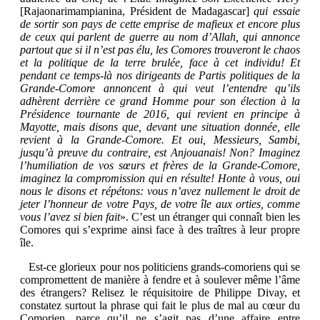
[Rajaonarimampianina, Président de Madagascar]
qui essaie
de sortir son pays de cette emprise de mafieux et encore plus
de ceux qui parlent de guerre au nom d’Allah, qui annonce
partout que si il n’est pas élu, les Comores trouveront le chaos
et la politique de la terre brulée, face à cet individu! Et
pendant ce temps-là nos dirigeants de Partis politiques de la
Grande-Comore annoncent à qui veut l’entendre qu’ils
adhèrent derrière ce grand Homme pour son élection à la
Présidence tournante de 2016, qui revient en principe à
Mayotte, mais disons que, devant une situation donnée, elle
revient à la Grande-Comore. Et oui, Messieurs, Sambi,
jusqu’à preuve du contraire, est Anjouanais! Non? Imaginez
l’humiliation de vos sœurs et frères de la Grande-Comore,
imaginez la compromission qui en résulte! Honte à vous, oui
nous le disons et répétons: vous n’avez nullement le droit de
jeter l’honneur de votre Pays, de votre île aux orties, comme
vous l’avez si bien fait
». C’est un étranger qui connaît bien les
Comores qui s’exprime ainsi face à des traîtres à leur propre
île.
Est-ce glorieux pour nos politiciens grands-comoriens qui se
compromettent de manière à fendre et à soulever même l’âme
des étrangers? Relisez le réquisitoire de Philippe Divay, et
constatez surtout la phrase qui fait le plus de mal au cœur du
Comorien, parce qu’il ne s’agit pas d’une affaire entre