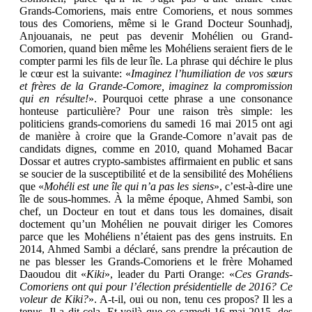
Grands-Comoriens, mais entre Comoriens, et nous sommes
tous des Comoriens, même si le Grand Docteur Sounhadj,
Anjouanais, ne peut pas devenir Mohélien ou Grand-
Comorien, quand bien même les Mohéliens seraient fiers de le
compter parmi les fils de leur île. La phrase qui déchire le plus
le cœur est la suivante: «
Imaginez l’humiliation de vos sœurs
et frères de la Grande-Comore, imaginez la compromission
qui en résulte!
». Pourquoi cette phrase a une consonance
honteuse particulière? Pour une raison très simple: les
politiciens grands-comoriens du samedi 16 mai 2015 ont agi
de manière à croire que la Grande-Comore n’avait pas de
candidats dignes, comme en 2010, quand Mohamed Bacar
Dossar et autres crypto-sambistes affirmaient en public et sans
se soucier de la susceptibilité et de la sensibilité des Mohéliens
que «
Mohéli est une île qui n’a pas les siens
», c’est-à-dire une
île de sous-hommes. À la même époque, Ahmed Sambi, son
chef, un Docteur en tout et dans tous les domaines, disait
doctement qu’un Mohélien ne pouvait diriger les Comores
parce que les Mohéliens n’étaient pas des gens instruits. En
2014, Ahmed Sambi a déclaré, sans prendre la précaution de
ne pas blesser les Grands-Comoriens et le frère Mohamed
Daoudou dit «
Kiki
», leader du Parti Orange: «
Ces Grands-
Comoriens ont qui pour l’élection présidentielle de 2016? Ce
voleur de Kiki?
». A-t-il, oui ou non, tenu ces propos? Il les a
tenus. Il a dit cela. Et voilà que ce samedi 16 mai 2015, des