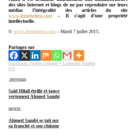
des sites Internet et blogs de ne pas reproduire sur leurs
médias l’intégralité des articles du site
www.lemohelien.com
– Il s’agit d’une propriété
intellectuelle.
©
www.lemohelien.com
– Mardi 7 juillet 2015.
Partagez sur
Facebook
Twitter
Google +
Linkedin
Tumblr
0
0
previous
Saïd Hilali étrille et tance
vertement Ahmed Sambi
newer
Ahmed Sambi se tait sur
sa francité et son chiisme