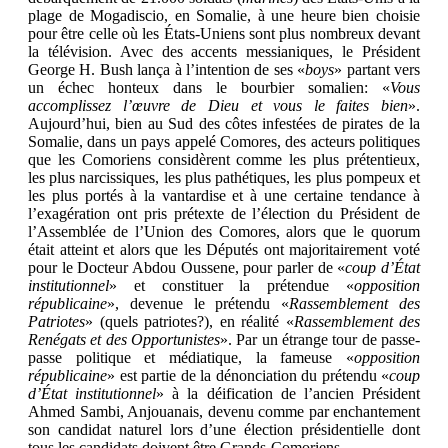
plage de Mogadiscio, en Somalie, à une heure bien choisie
pour être celle où les États-Uniens sont plus nombreux devant
la télévision. Avec des accents messianiques, le Président
George H. Bush lança à l’intention de ses «
boys
» partant vers
un échec honteux dans le bourbier somalien: «
Vous
accomplissez l’œuvre de Dieu et vous le faites bien
».
Aujourd’hui, bien au Sud des côtes infestées de pirates de la
Somalie, dans un pays appelé Comores, des acteurs politiques
que les Comoriens considèrent comme les plus prétentieux,
les plus narcissiques, les plus pathétiques, les plus pompeux et
les plus portés à la vantardise et à une certaine tendance à
l’exagération ont pris prétexte de l’élection du Président de
l’Assemblée de l’Union des Comores, alors que le quorum
était atteint et alors que les Députés ont majoritairement voté
pour le Docteur Abdou Oussene, pour parler de «
coup d’État
institutionnel
» et constituer la prétendue «
opposition
républicaine
», devenue le prétendu «
Rassemblement des
Patriotes
» (quels patriotes?), en réalité «
Rassemblement des
Renégats et des Opportunistes
». Par un étrange tour de passe-
passe politique et médiatique, la fameuse «
opposition
républicaine
» est partie de la dénonciation du prétendu «
coup
d’État institutionnel
» à la déification de l’ancien Président
Ahmed Sambi, Anjouanais, devenu comme par enchantement
son candidat naturel lors d’une élection présidentielle dont
tous les candidats doivent être Grands-Comoriens.