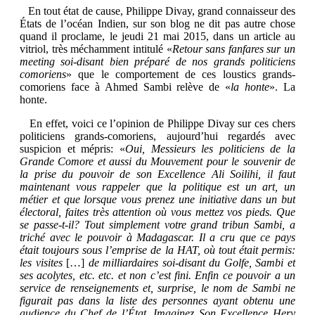
En tout état de cause, Philippe Divay, grand connaisseur des
États de l’océan Indien, sur son blog ne dit pas autre chose
quand il proclame, le jeudi 21 mai 2015, dans un article au
vitriol, très méchamment intitulé «
Retour sans fanfares sur un
meeting soi-disant bien préparé de nos grands politiciens
comoriens
» que le comportement de ces loustics grands-
comoriens face à Ahmed Sambi relève de «
la honte
». La
honte.
En effet, voici ce l’opinion de Philippe Divay sur ces chers
politiciens grands-comoriens, aujourd’hui regardés avec
suspicion et mépris: «
Oui, Messieurs les politiciens de la
Grande Comore et aussi du Mouvement pour le souvenir de
la prise du pouvoir de son Excellence Ali Soilihi, il faut
maintenant vous rappeler que la politique est un art, un
métier et que lorsque vous prenez une initiative dans un but
électoral, faites très attention où vous mettez vos pieds. Que
se passe-t-il? Tout simplement votre grand tribun Sambi, a
triché avec le pouvoir à Madagascar. Il a cru que ce pays
était toujours sous l’emprise de la HAT, où tout était permis:
les visites
[…]
de milliardaires soi-disant du Golfe, Sambi et
ses acolytes, etc. etc. et non c’est fini. Enfin ce pouvoir a un
service de renseignements et, surprise, le nom de Sambi ne
figurait pas dans la liste des personnes ayant obtenu une
audience du Chef de l’État. Imaginez Son Excellence Hery