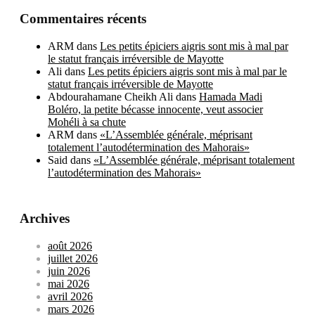
Commentaires récents
ARM
dans
Les petits épiciers aigris sont mis à mal par
le statut français irréversible de Mayotte
Ali
dans
Les petits épiciers aigris sont mis à mal par le
statut français irréversible de Mayotte
Abdourahamane Cheikh Ali
dans
Hamada Madi
Boléro, la petite bécasse innocente, veut associer
Mohéli à sa chute
ARM
dans
«L’Assemblée générale, méprisant
totalement l’autodétermination des Mahorais»
Said
dans
«L’Assemblée générale, méprisant totalement
l’autodétermination des Mahorais»
Archives
août 2026
juillet 2026
juin 2026
mai 2026
avril 2026
mars 2026