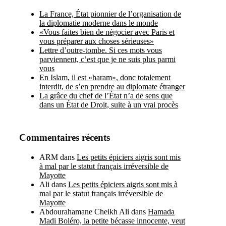
La France, État pionnier de l’organisation de
la diplomatie moderne dans le monde
«Vous faites bien de négocier avec Paris et
vous préparer aux choses sérieuses»
Lettre d’outre-tombe. Si ces mots vous
parviennent, c’est que je ne suis plus parmi
vous
En Islam, il est «haram», donc totalement
interdit, de s’en prendre au diplomate étranger
La grâce du chef de l’État n’a de sens que
dans un État de Droit, suite à un vrai procès
Commentaires récents
ARM
dans
Les petits épiciers aigris sont mis
à mal par le statut français irréversible de
Mayotte
Ali
dans
Les petits épiciers aigris sont mis à
mal par le statut français irréversible de
Mayotte
Abdourahamane Cheikh Ali
dans
Hamada
Madi Boléro, la petite bécasse innocente, veut