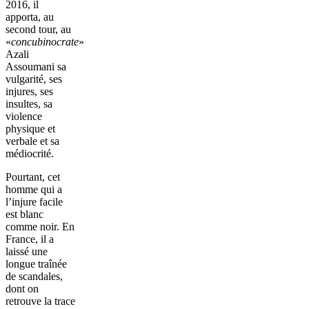
2016, il
apporta, au
second tour, au
«
concubinocrate
»
Azali
Assoumani sa
vulgarité, ses
injures, ses
insultes, sa
violence
physique et
verbale et sa
médiocrité.
Pourtant, cet
homme qui a
l’injure facile
est blanc
comme noir. En
France, il a
laissé une
longue traînée
de scandales,
dont on
retrouve la trace