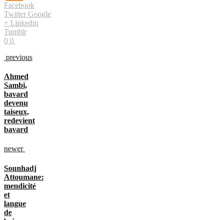
Facebook
Twitter
Google
+
Linkedin
Tumblr
0
0
previous
Ahmed
Sambi,
bavard
devenu
taiseux,
redevient
bavard
newer
Sounhadj
Attoumane:
mendicité
et
langue
de