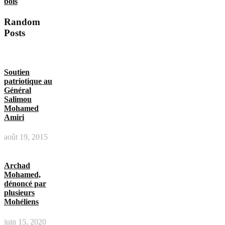
bois
Random
Posts
Soutien
patriotique au
Général
Salimou
Mohamed
Amiri
août 19, 2015
Archad
Mohamed,
dénoncé par
plusieurs
Mohéliens
juin 15, 2020