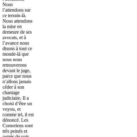
Nous
l’attendons sur
ce terrain-là.
Nous attendons
la mise en
demeure de ses
avocats, et à
l’avance nous
disons à tout ce
monde-là que
nous nous
retrouverons
devant le juge,
parce que nous
n’allons jamais
céder à son
chantage
judiciaire. Il a
choisi d’être un
voyou, et
comme tel, il est
dénoncé. Les
Comoriens sont
très peinés et
outrés de voir