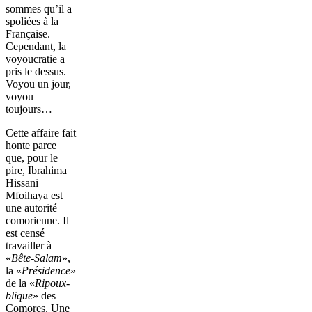
sommes qu’il a
spoliées à la
Française.
Cependant, la
voyoucratie a
pris le dessus.
Voyou un jour,
voyou
toujours…
Cette affaire fait
honte parce
que, pour le
pire, Ibrahima
Hissani
Mfoihaya est
une autorité
comorienne. Il
est censé
travailler à
«
Bête-Salam
»,
la «
Présidence
»
de la «
Ripoux-
blique
» des
Comores. Une