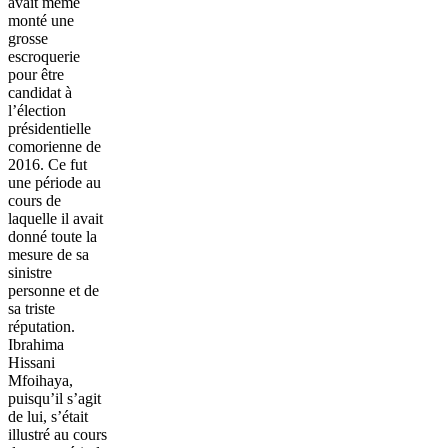
avait même
monté une
grosse
escroquerie
pour être
candidat à
l’élection
présidentielle
comorienne de
2016. Ce fut
une période au
cours de
laquelle il avait
donné toute la
mesure de sa
sinistre
personne et de
sa triste
réputation.
Ibrahima
Hissani
Mfoihaya,
puisqu’il s’agit
de lui, s’était
illustré au cours