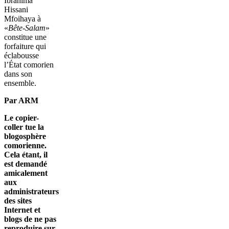
Ibrahima
Hissani
Mfoihaya à
«
Bête-Salam
»
constitue une
forfaiture qui
éclabousse
l’État comorien
dans son
ensemble.
Par ARM
Le copier-
coller tue la
blogosphère
comorienne.
Cela étant, il
est demandé
amicalement
aux
administrateurs
des sites
Internet et
blogs de ne pas
reproduire sur