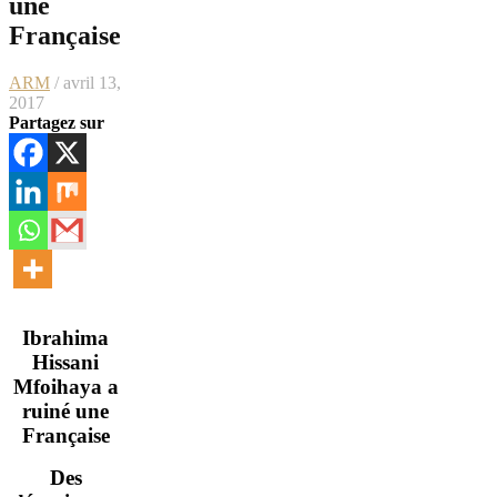
une
Française
ARM
/ avril 13,
2017
Partagez sur
Ibrahima
Hissani
Mfoihaya a
ruiné une
Française
Des