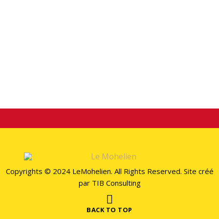
TAG LIST
Il n’y a aucun contenu à afficher ici pour l’instant.
STAY CONECTED
Copyrights © 2024 LeMohelien. All Rights Reserved. Site créé
par
TIB Consulting
BACK TO TOP