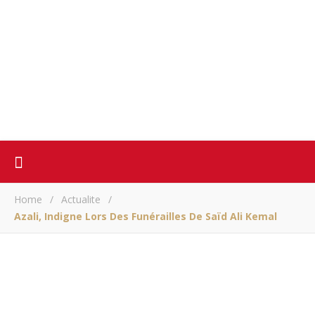
Home
/
Actualite
/
Azali, Indigne Lors Des Funérailles De Saïd Ali Kemal
ACTUALITE
Azali, indigne lors