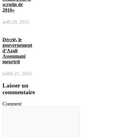
scrutin de
2016»
août 20, 2015
Décrié, le
gouvernement
d’Azali
Assoumani
meurtrit
juillet 21, 2016
Laisser un
commentaire
Comment