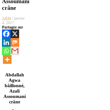
Assoumani
crâne
ARM
/ janvier
4, 2017
Partagez sur
Abdallah
Agwa
bâillonné,
Azali
Assoumani
crâne