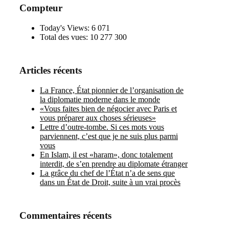
Compteur
Today's Views:
6 071
Total des vues:
10 277 300
Articles récents
La France, État pionnier de l’organisation de
la diplomatie moderne dans le monde
«Vous faites bien de négocier avec Paris et
vous préparer aux choses sérieuses»
Lettre d’outre-tombe. Si ces mots vous
parviennent, c’est que je ne suis plus parmi
vous
En Islam, il est «haram», donc totalement
interdit, de s’en prendre au diplomate étranger
La grâce du chef de l’État n’a de sens que
dans un État de Droit, suite à un vrai procès
Commentaires récents