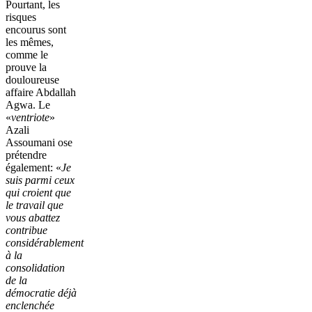
Pourtant, les
risques
encourus sont
les mêmes,
comme le
prouve la
douloureuse
affaire Abdallah
Agwa. Le
«
ventriote
»
Azali
Assoumani ose
prétendre
également: «
Je
suis parmi ceux
qui croient que
le travail que
vous abattez
contribue
considérablement
à la
consolidation
de la
démocratie déjà
enclenchée