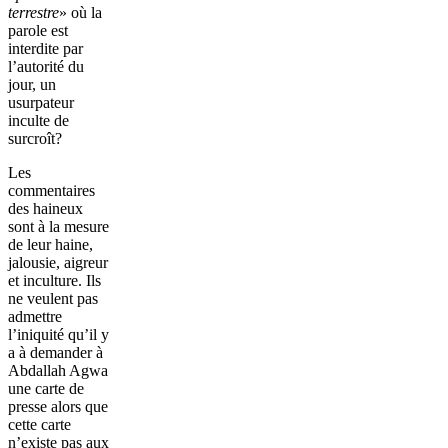
terrestre
» où la
parole est
interdite par
l’autorité du
jour, un
usurpateur
inculte de
surcroît?
Les
commentaires
des haineux
sont à la mesure
de leur haine,
jalousie, aigreur
et inculture. Ils
ne veulent pas
admettre
l’iniquité qu’il y
a à demander à
Abdallah Agwa
une carte de
presse alors que
cette carte
n’existe pas aux