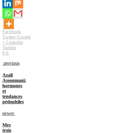
Facebook
Twitter
Google
+
Linkedin
Tumblr
0
0
previous
Azali
Assoumani:
hormones
et
tendances
pédophiles
newer
Mes
trois