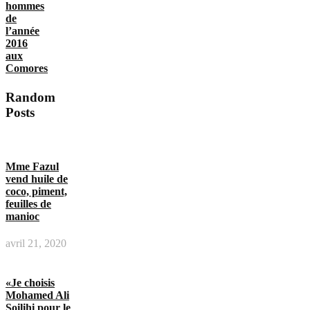
hommes
de
l’année
2016
aux
Comores
Random
Posts
Mme Fazul
vend huile de
coco, piment,
feuilles de
manioc
avril 21, 2020
«Je choisis
Mohamed Ali
Soilihi pour le