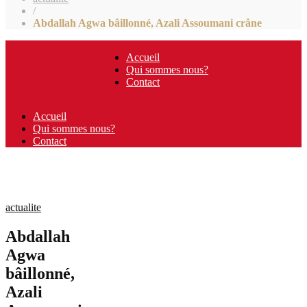
/
Abdallah Agwa bâillonné, Azali Assoumani crâne
Accueil
Qui sommes nous?
Contact
Accueil
Qui sommes nous?
Contact
actualite
Abdallah
Agwa
bâillonné,
Azali