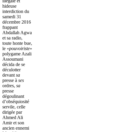
illégale et
hideuse
interdiction du
samedi 31
décembre 2016
frappant
Abdallah Agwa
et sa radio,
toute honte bue,
le «
pouvoiriste
»
polygame Azali
Assoumani
décida de se
déculotter
devant
sa
presse à
ses
ordres,
sa
presse
dégoulinant
d’obséquiosité
servile, celle
dirigée par
Ahmed Ali
Amir et son
ancien ennemi