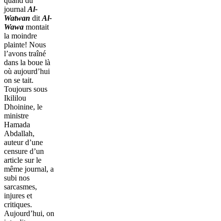
quand du
journal
Al-
Watwan
dit
Al-
Wawa
montait
la moindre
plainte! Nous
l’avons traîné
dans la boue là
où aujourd’hui
on se tait.
Toujours sous
Ikililou
Dhoinine, le
ministre
Hamada
Abdallah,
auteur d’une
censure d’un
article sur le
même journal, a
subi nos
sarcasmes,
injures et
critiques.
Aujourd’hui, on